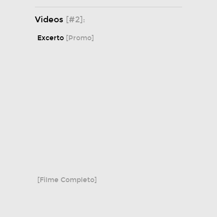
Videos
[#2]:
Excerto
[Promo]
[Filme Completo]