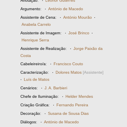
Anotação:
·
Leonor Guterres
Argumento:
·
António de Macedo
Assistente de Cena:
·
António Mourão
·
Anabela Carrelo
Assistente de Imagem:
·
José Brinco
·
Henrique Serra
Assistente de Realização:
·
Jorge Paixão da
Costa
Cabeleireiro/a:
·
Francisco Couto
Caracterização:
·
Dolores Matos
[Assistente]
·
Luís de Matos
Cenários:
·
J. A. Barbieri
Chefe de Iluminação:
·
Helder Mendes
Criação Gráfica:
·
Fernando Pereira
Decoração:
·
Susana de Sousa Dias
Diálogos:
·
António de Macedo