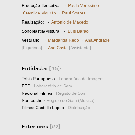
Produção Executiva:
·
Paula Veríssimo
·
Cremilde Mourão
·
Raul Soares
Realização:
·
António de Macedo
Sonoplastia/Mistura:
·
Luís Barão
Vestuário:
·
Margarida Rego
·
Ana Andrade
[Figurinos]
·
Ana Costa
[Assistente]
Entidades
[#5]:
Tobis Portuguesa
· Laboratório de Imagem
RTP
· Laboratório de Som
Nacional Filmes
· Registo de Som
Namouche
· Registo de Som (Música)
Filmes Castello Lopes
· Distribuição
Exteriores
[#2]: