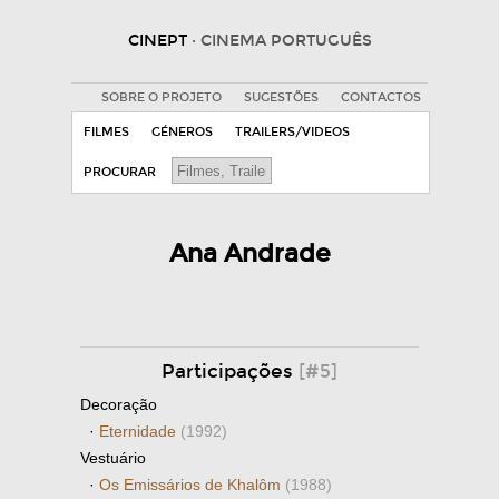
CINEPT
· CINEMA PORTUGUÊS
SOBRE O PROJETO
SUGESTÕES
CONTACTOS
FILMES
GÉNEROS
TRAILERS/VIDEOS
PROCURAR
Ana Andrade
Participações
[#5]
Decoração
·
Eternidade
(1992)
Vestuário
·
Os Emissários de Khalôm
(1988)