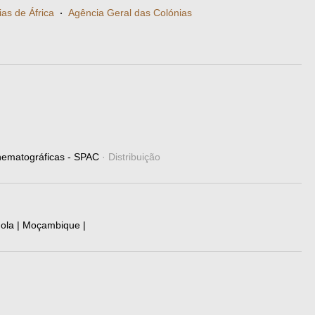
as de África
·
Agência Geral das Colónias
nematográficas - SPAC
· Distribuição
gola | Moçambique |