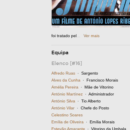
foi tratado pel
...
Ver mais
Equipa
Elenco [#16]
Alfredo Ruas
· Sargento
Alves da Cunha
· Francisco Morais
Amélia Pereira
· Mãe de Vitorino
António Martínez
· Administrador
António Silva
· Tio Alberto
António Vilar
· Chefe do Posto
Celestino Soares
Emília de Oliveira
· Emília Morais
Estevão Amarante
· Vitorino da Umbala