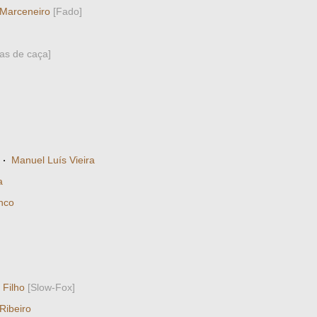
 Marceneiro
[Fado]
as de caça]
·
Manuel Luís Vieira
a
nco
 Filho
[Slow-Fox]
Ribeiro