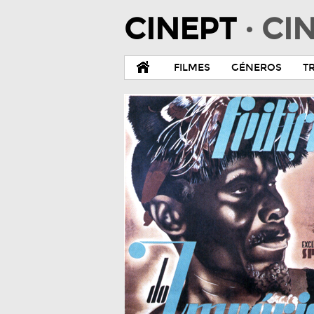
CINEPT
· C
FILMES
GÉNEROS
T