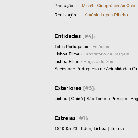
Produção:
·
Missão Cinegráfica às Colóni
Realização:
·
António Lopes Ribeiro
Entidades
[#4]:
Tobis Portuguesa
· Estúdios
Lisboa Filme
· Laboratório de Imagem
Lisboa Filme
· Registo de Som
Sociedade Portuguesa de Actualidades Ci
Exteriores
[#5]:
Lisboa | Guiné | São Tomé e Príncipe | An
Estreias
[#1]:
1940-05-23 | Eden, Lisboa | Estreia