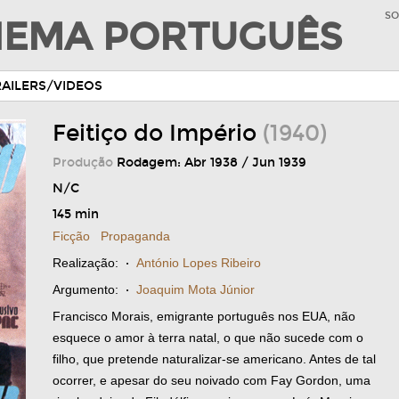
SO
INEMA PORTUGUÊS
RAILERS/VIDEOS
Feitiço do Império
(1940)
Produção
Rodagem: Abr 1938 / Jun 1939
N/C
145 min
Ficção
Propaganda
Realização:
·
António Lopes Ribeiro
Argumento:
·
Joaquim Mota Júnior
Francisco Morais, emigrante português nos EUA, não
esquece o amor à terra natal, o que não sucede com o
filho, que pretende naturalizar-se americano. Antes de tal
ocorrer, e apesar do seu noivado com Fay Gordon, uma