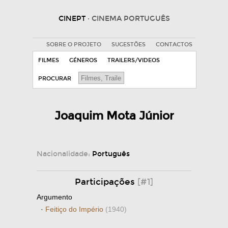
CINEPT
· CINEMA PORTUGUÊS
SOBRE O PROJETO
SUGESTÕES
CONTACTOS
FILMES
GÉNEROS
TRAILERS/VIDEOS
PROCURAR
Joaquim Mota Júnior
Nacionalidade:
Português
Participações
[#1]
Argumento
·
Feitiço do Império
(1940)