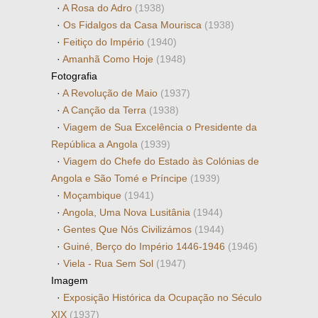
·
A Rosa do Adro
(1938)
·
Os Fidalgos da Casa Mourisca
(1938)
·
Feitiço do Império
(1940)
·
Amanhã Como Hoje
(1948)
Fotografia
·
A Revolução de Maio
(1937)
·
A Canção da Terra
(1938)
·
Viagem de Sua Excelência o Presidente da
República a Angola
(1939)
·
Viagem do Chefe do Estado às Colónias de
Angola e São Tomé e Príncipe
(1939)
·
Moçambique
(1941)
·
Angola, Uma Nova Lusitânia
(1944)
·
Gentes Que Nós Civilizámos
(1944)
·
Guiné, Berço do Império 1446-1946
(1946)
·
Viela - Rua Sem Sol
(1947)
Imagem
·
Exposição Histórica da Ocupação no Século
XIX
(1937)