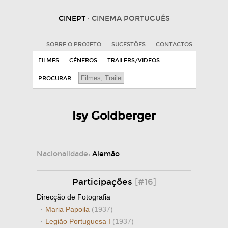
CINEPT
· CINEMA PORTUGUÊS
SOBRE O PROJETO
SUGESTÕES
CONTACTOS
FILMES
GÉNEROS
TRAILERS/VIDEOS
PROCURAR
Isy Goldberger
Nacionalidade:
Alemão
Participações
[#16]
Direcção de Fotografia
·
Maria Papoila
(1937)
·
Legião Portuguesa I
(1937)