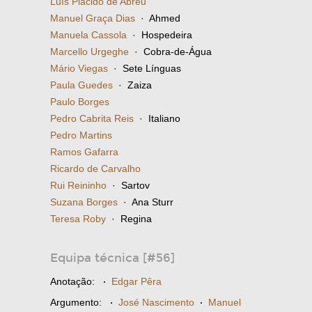
Luís Plácido de Abreu
Manuel Graça Dias
· Ahmed
Manuela Cassola
· Hospedeira
Marcello Urgeghe
· Cobra-de-Água
Mário Viegas
· Sete Línguas
Paula Guedes
· Zaiza
Paulo Borges
Pedro Cabrita Reis
· Italiano
Pedro Martins
Ramos Gafarra
Ricardo de Carvalho
Rui Reininho
· Sartov
Suzana Borges
· Ana Sturr
Teresa Roby
· Regina
Equipa técnica [#56]
Anotação:
·
Edgar Pêra
Argumento:
·
José Nascimento
·
Manuel