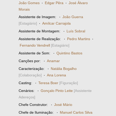
João Gomes
·
Edgar Pêra
·
José Álvaro
Morais
Assistente de Imagem:
·
João Guerra
[Estagiário]
·
Amílcar Carrajola
Assistente de Montagem:
·
Luís Sobral
Assistente de Realização:
·
Pedro Martins
·
Fernando Vendrell
[Estagiário]
Assistente de Som:
·
Quintino Bastos
Canções por:
·
Anamar
Caracterização:
·
Natália Bogalho
[Colaboração]
·
Ana Lorena
Casting:
·
Teresa Boer
[Figuração]
Cenários:
·
Gonçalo Pinto Leite
[Assistente
Adereços]
Chefe Construtor:
·
José Mário
Chefe de Iluminação:
·
Manuel Carlos Silva