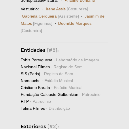
Sonoplastia/Mistura:
·
Antoine Bonfanti
Vestuário:
·
Irene Assis
[Costureira]
·
Gabriela Cerqueira
[Assistente]
·
Jasmim de
Matos
[Figurinos]
·
Deonilde Marques
[Costureira]
Entidades
[#8]:
Tobis Portuguesa
· Laboratório de Imagem
Nacional Filmes
· Registo de Som
SIS (Paris)
· Registo de Som
Namouche
· Estúdio Musical
Cristiano Barata
· Estúdio Musical
Fundação Calouste Gulbenkian
· Patrocínio
RTP
· Patrocínio
Talma Filmes
· Distribuição
Exteriores
[#2]: