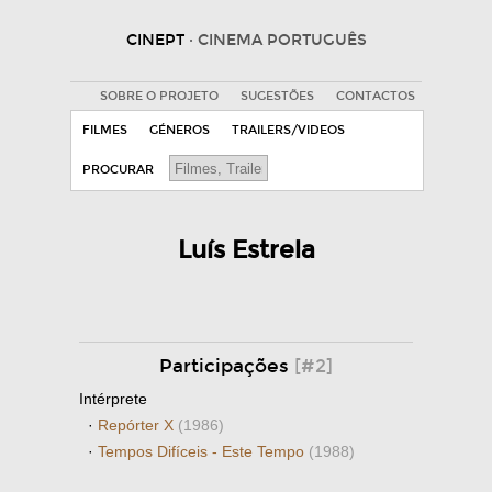
CINEPT
· CINEMA PORTUGUÊS
SOBRE O PROJETO
SUGESTÕES
CONTACTOS
FILMES
GÉNEROS
TRAILERS/VIDEOS
PROCURAR
Luís Estrela
Participações
[#2]
Intérprete
·
Repórter X
(1986)
·
Tempos Difíceis - Este Tempo
(1988)