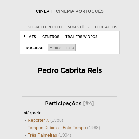
CINEPT
· CINEMA PORTUGUÊS
SOBRE O PROJETO
SUGESTÕES
CONTACTOS
FILMES
GÉNEROS
TRAILERS/VIDEOS
PROCURAR
Pedro Cabrita Reis
Participações
[#4]
Intérprete
·
Repórter X
(1986)
·
Tempos Difíceis - Este Tempo
(1988)
·
Três Palmeiras
(1994)