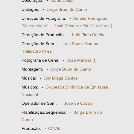
Decoração:
·
Mário Costa
Diálogos:
·
Jorge Brum do Canto
Direcção de Fotografia:
·
Aurélio Rodrigues
[Moçambique]
·
José César de Sá
[Cinelândia]
Direcção de Produção:
·
Luís Pinto Coelho
Direcção de Som:
·
Luís Sousa Santos
·
Heliodoro Pires
Fotografia de Cena:
·
João Martins (I)
Montagem:
·
Jorge Brum do Canto
Música:
·
Joly Braga Santos
Músicos:
·
Orquestra Sinfónica da Emissora
Nacional
Operador de Som:
·
José de Castro
Planificação/Sequência:
·
Jorge Brum do
Canto
Produção:
·
CINAL