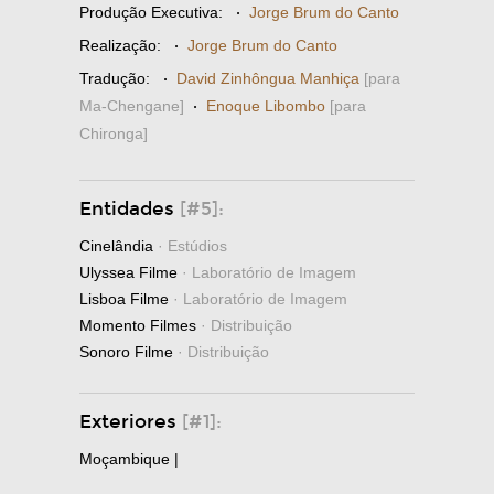
Produção Executiva:
·
Jorge Brum do Canto
Realização:
·
Jorge Brum do Canto
Tradução:
·
David Zinhôngua Manhiça
[para
Ma-Chengane]
·
Enoque Libombo
[para
Chironga]
Entidades
[#5]:
Cinelândia
· Estúdios
Ulyssea Filme
· Laboratório de Imagem
Lisboa Filme
· Laboratório de Imagem
Momento Filmes
· Distribuição
Sonoro Filme
· Distribuição
Exteriores
[#1]:
Moçambique |