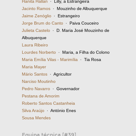
Hanita Hallan
· Lilly, a Estrangeira
Jacinto Ramos
· Mouzinho de Albuquerque
Jaime Zenóglio
· Estrangeiro
Jorge Brum do Canto
· Paiva Couceiro
Julieta Castelo
· D. Maria José Mouzinho de
Albuquerque
Laura Ribeiro
Lourdes Norberto
· Maria, a Filha do Colono
Maria Emília Vilas - Marimília
· Tia Rosa
Maria Mayer
Mário Santos
· Agricultor
Narciso Moutinho
Pedro Navarro
· Governador
Pestana de Amorim
Roberto Santos Castanheia
Silva Araújo
· António Enes
Sousa Mendes
Equipa técnica [#39]