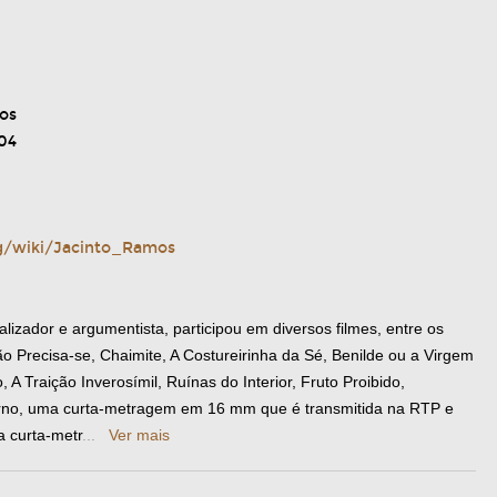
os
04
rg/wiki/Jacinto_Ramos
izador e argumentista, participou em diversos filmes, entre os
ão Precisa-se, Chaimite, A Costureirinha da Sé, Benilde ou a Virgem
Traição Inverosímil, Ruínas do Interior, Fruto Proibido,
rno, uma curta-metragem em 16 mm que é transmitida na RTP e
a curta-metr
...
Ver mais