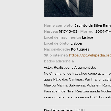
Nome completo:
Jacinto da Silva Ram
Nasceu:
1917-10-03
· Morreu:
2004-11-
Local de nascimento:
Lisboa
Local de óbito:
Lisboa
Nacionalidade:
Português
Sítio internet:
https://pt.wikipedia.o
Dados adicionais:
Actor, Realizador e Argumentista.
No Cinema, onde trabalhou como actor, real
quais Pátio das Cantigas, Pai Tirano, Ladr
Mãe ou Manhã Submersa, Vidas em Rumo, A 
Passagem de Nível.Realizou aunda Noctu
seleccionada para passar na BBC. Por est
Participações
[#18]