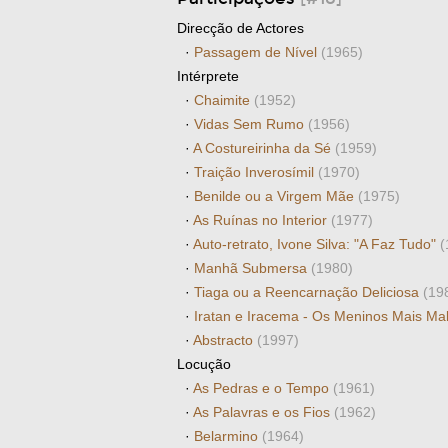
Direcção de Actores
·
Passagem de Nível
(1965)
Intérprete
·
Chaimite
(1952)
·
Vidas Sem Rumo
(1956)
·
A Costureirinha da Sé
(1959)
·
Traição Inverosímil
(1970)
·
Benilde ou a Virgem Mãe
(1975)
·
As Ruínas no Interior
(1977)
·
Auto-retrato, Ivone Silva: "A Faz Tudo"
(
·
Manhã Submersa
(1980)
·
Tiaga ou a Reencarnação Deliciosa
(19
·
Iratan e Iracema - Os Meninos Mais Ma
·
Abstracto
(1997)
Locução
·
As Pedras e o Tempo
(1961)
·
As Palavras e os Fios
(1962)
·
Belarmino
(1964)