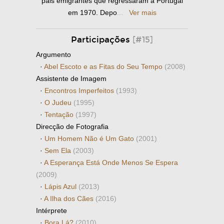
pais emigrantes que regressaram a Portugal
em 1970. Depo
...
Ver mais
Participações
[#15]
Argumento
·
Abel Escoto e as Fitas do Seu Tempo
(2008)
Assistente de Imagem
·
Encontros Imperfeitos
(1993)
·
O Judeu
(1995)
·
Tentação
(1997)
Direcção de Fotografia
·
Um Homem Não é Um Gato
(2001)
·
Sem Ela
(2003)
·
A Esperança Está Onde Menos Se Espera
(2009)
·
Lápis Azul
(2013)
·
A Ilha dos Cães
(2016)
Intérprete
·
Bora Lá?
(2010)