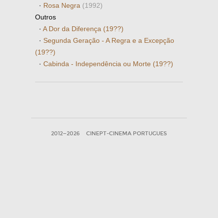
·
Rosa Negra
(1992)
Outros
·
A Dor da Diferença (19??)
·
Segunda Geração - A Regra e a Excepção
(19??)
·
Cabinda - Independência ou Morte (19??)
2012—2026
CINEPT-CINEMA PORTUGUES