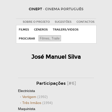
CINEPT
· CINEMA PORTUGUÊS
SOBRE O PROJETO
SUGESTÕES
CONTACTOS
FILMES
GÉNEROS
TRAILERS/VIDEOS
PROCURAR
José Manuel Silva
Participações
[#6]
Electricista
·
Vertigem
(1992)
·
Três Irmãos
(1994)
Maquinista