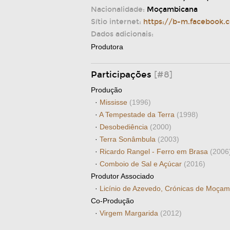
Nacionalidade:
Moçambicana
Sítio internet:
https://b-m.facebook
Dados adicionais:
Produtora
Participações
[#8]
Produção
·
Mississe
(1996)
·
A Tempestade da Terra
(1998)
·
Desobediência
(2000)
·
Terra Sonâmbula
(2003)
·
Ricardo Rangel - Ferro em Brasa
(2006
·
Comboio de Sal e Açúcar
(2016)
Produtor Associado
·
Licínio de Azevedo, Crónicas de Moça
Co-Produção
·
Virgem Margarida
(2012)