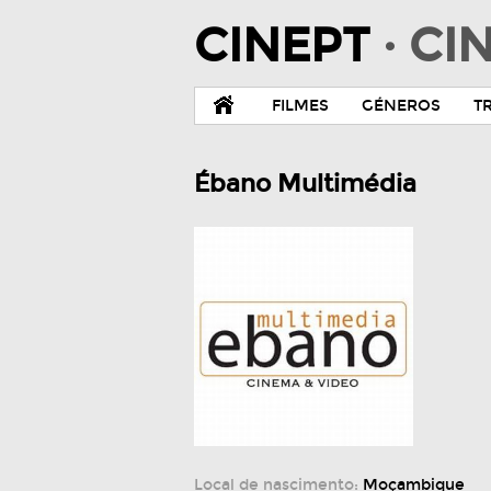
CINEPT
· C
FILMES
GÉNEROS
T
Ébano Multimédia
Local de nascimento:
Moçambique