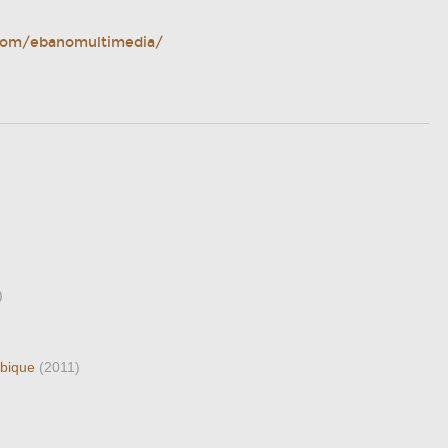
.com/ebanomultimedia/
)
mbique
(2011)