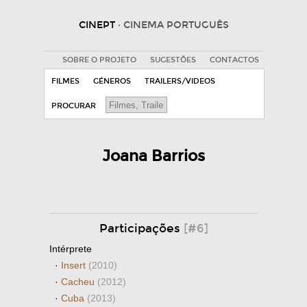
CINEPT
· CINEMA PORTUGUÊS
SOBRE O PROJETO
SUGESTÕES
CONTACTOS
FILMES
GÉNEROS
TRAILERS/VIDEOS
PROCURAR
Joana Barrios
Participações
[#6]
Intérprete
·
Insert
(2010)
·
Cacheu
(2012)
·
Cuba
(2013)