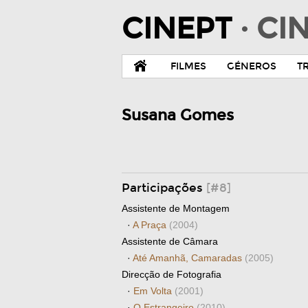
CINEPT
· C
FILMES
GÉNEROS
T
Susana Gomes
Participações
[#8]
Assistente de Montagem
·
A Praça
(2004)
Assistente de Câmara
·
Até Amanhã, Camaradas
(2005)
Direcção de Fotografia
·
Em Volta
(2001)
·
O Estrangeiro
(2010)