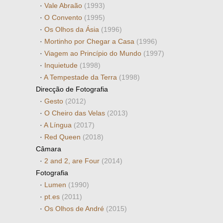
·
Vale Abraão
(1993)
·
O Convento
(1995)
·
Os Olhos da Ásia
(1996)
·
Mortinho por Chegar a Casa
(1996)
·
Viagem ao Princípio do Mundo
(1997)
·
Inquietude
(1998)
·
A Tempestade da Terra
(1998)
Direcção de Fotografia
·
Gesto
(2012)
·
O Cheiro das Velas
(2013)
·
A Língua
(2017)
·
Red Queen
(2018)
Câmara
·
2 and 2, are Four
(2014)
Fotografia
·
Lumen
(1990)
·
pt.es
(2011)
·
Os Olhos de André
(2015)