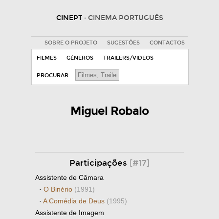
CINEPT
· CINEMA PORTUGUÊS
SOBRE O PROJETO
SUGESTÕES
CONTACTOS
FILMES
GÉNEROS
TRAILERS/VIDEOS
PROCURAR
Miguel Robalo
Participações
[#17]
Assistente de Câmara
·
O Binério
(1991)
·
A Comédia de Deus
(1995)
Assistente de Imagem