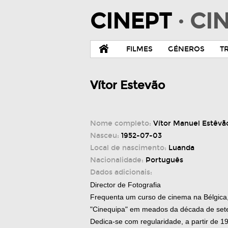
CINEPT
· C
FILMES
GÉNEROS
T
Vítor Estevão
Nome completo:
Vítor Manuel Estêvã
Nasceu:
1952-07-03
Local de nascimento:
Luanda
Nacionalidade:
Português
Dados adicionais:
Director de Fotografia
Frequenta um curso de cinema na Bélgica, 
"Cinequipa" em meados da década de sete
Dedica-se com regularidade, a partir de 19