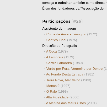
começa a trabalhar também como director
É um dos fundadores da "Associação de I
Participações
[#26]
Assistente de Imagem
·
Crime de Amor - Triangulo
(1972)
·
Cântico Final
(1975)
Direcção de Fotografia
·
A Coca
(1979)
·
A Lampreia
(1979)
·
Castro Laboreiro
(1980)
·
Verde por Fora, Vermelho por Dentro
(1
·
Ao Fundo Desta Estrada
(1981)
·
Terra Nova, Mar Velho
(1983)
·
Menos 9
(1997)
·
O Ralo
(1999)
·
Alta Fidelidade
(2000)
·
A Menina dos Meus Olhos
(2001)