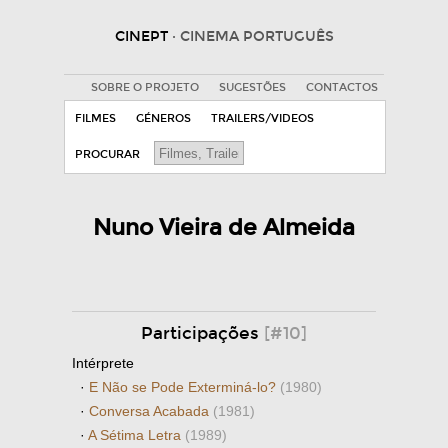
CINEPT
· CINEMA PORTUGUÊS
SOBRE O PROJETO
SUGESTÕES
CONTACTOS
FILMES
GÉNEROS
TRAILERS/VIDEOS
PROCURAR
Nuno Vieira de Almeida
Participações
[#10]
Intérprete
·
E Não se Pode Exterminá-lo?
(1980)
·
Conversa Acabada
(1981)
·
A Sétima Letra
(1989)