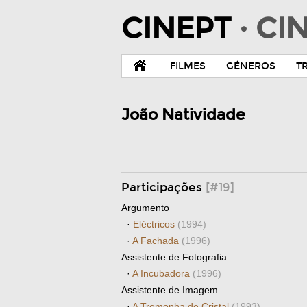
CINEPT
· C
FILMES
GÉNEROS
T
João Natividade
Participações
[#19]
Argumento
·
Eléctricos
(1994)
·
A Fachada
(1996)
Assistente de Fotografia
·
A Incubadora
(1996)
Assistente de Imagem
·
A Tremonha de Cristal
(1993)