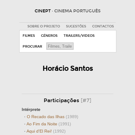
CINEPT
· CINEMA PORTUGUÊS
SOBRE O PROJETO
SUGESTÕES
CONTACTOS
FILMES
GÉNEROS
TRAILERS/VIDEOS
PROCURAR
Horácio Santos
Participações
[#7]
Intérprete
·
O Recado das Ilhas
(1989)
·
Ao Fim da Noite
(1991)
·
Aqui d'El Rei!
(1992)