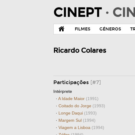
CINEPT
· C
FILMES
GÉNEROS
T
Ricardo Colares
Participações
[#7]
Intérprete
·
A Idade Maior
(1991)
·
Coitado do Jorge
(1993)
·
Longe Daqui
(1993)
·
Margem Sul
(1994)
·
Viagem a Lisboa
(1994)
·
Zéfiro
(1994)