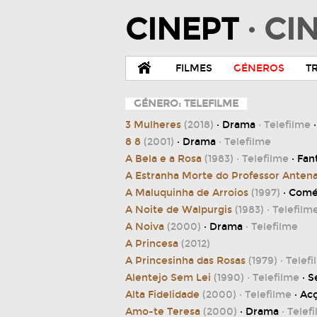
CINEPT
· C
FILMES
GÉNEROS
T
GÉNERO: TELEFILME
3 Mulheres
(2018)
· Drama
· Telefilme
·
8 8
(2001)
· Drama
· Telefilme
A Bela e a Rosa
(1983)
· Telefilme
· Fan
A Estranha Morte do Professor Anten
A Maluquinha de Arroios
(1997)
· Comé
A Noite de Walpurgis
(1983)
· Telefilm
A Noiva
(2000)
· Drama
· Telefilme
A Princesa
(2012)
A Princesinha das Rosas
(1979)
· Telef
Alentejo Sem Lei
(1990)
· Telefilme
· S
Alta Fidelidade
(2000)
· Telefilme
· Ac
Amo-te Teresa
(2000)
· Drama
· Telef