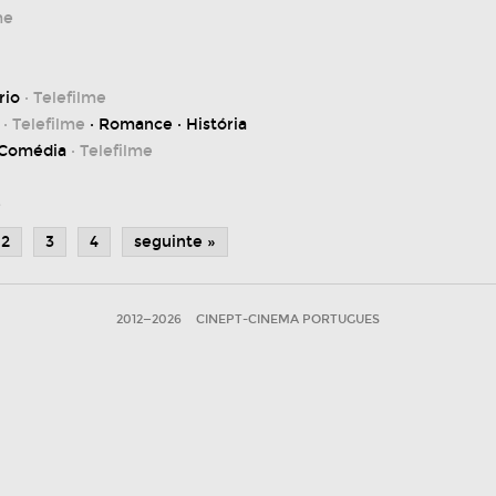
me
rio
· Telefilme
· Telefilme
· Romance · História
 Comédia
· Telefilme
e
2
3
4
seguinte »
2012—2026
CINEPT-CINEMA PORTUGUES