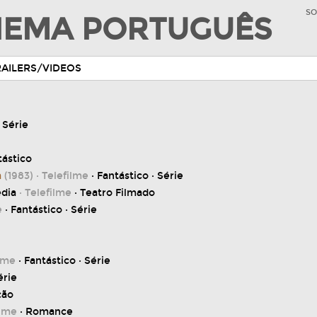
SO
INEMA PORTUGUÊS
RAILERS/VIDEOS
 Série
tástico
a
(1983)
· Telefilme
· Fantástico · Série
dia
· Telefilme
· Teatro Filmado
e
· Fantástico · Série
ilme
· Fantástico · Série
érie
ção
ilme
· Romance