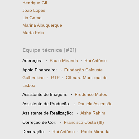
Henrique Gil
João Lopes
Lia Gama
Marina Albuquerque
Marta Félix
Equipa técnica [#21]
Adereços:
·
Paulo Miranda
·
Rui António
Apoio Financeiro:
·
Fundação Calouste
Gulbenkian
·
RTP
·
Câmara Municipal de
Lisboa
Assistente de Imagem:
·
Frederico Matos
Assistente de Produção:
·
Daniela Ascensão
Assistente de Realização:
·
Aisha Rahim
Correção de Cor:
·
Francisco Costa (III)
Decoração:
·
Rui António
·
Paulo Miranda