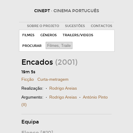
CINEPT
· CINEMA PORTUGUÊS
SOBRE O PROJETO
SUGESTÕES
CONTACTOS
FILMES
GÉNEROS
TRAILERS/VIDEOS
PROCURAR
Encados
(2001)
19m 5s
Ficção
Curta-metragem
Realização:
·
Rodrigo Areias
Argumento:
·
Rodrigo Areias
·
António Pinto
(II)
Equipa
Elenco [#10]