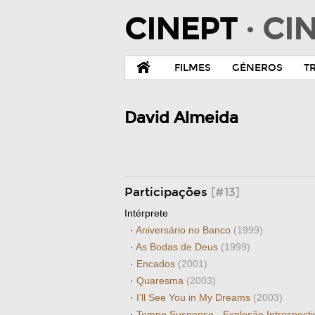
CINEPT
· C
FILMES
GÉNEROS
T
David Almeida
Participações
[#13]
Intérprete
·
Aniversário no Banco
(1999)
·
As Bodas de Deus
(1999)
·
Encados
(2001)
·
Quaresma
(2003)
·
I'll See You in My Dreams
(2003)
·
Tempo Suspenso - Explosão Introspecti