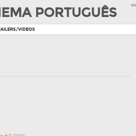
SO
INEMA PORTUGUÊS
RAILERS/VIDEOS
va # 7
(2003)