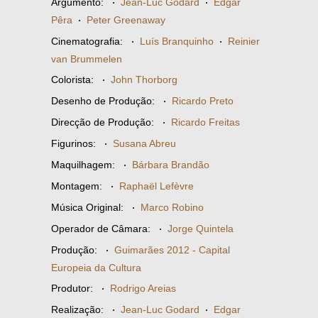
Argumento:
·
Jean-Luc Godard
·
Edgar
Pêra
·
Peter Greenaway
Cinematografia:
·
Luís Branquinho
·
Reinier
van Brummelen
Colorista:
·
John Thorborg
Desenho de Produção:
·
Ricardo Preto
Direcção de Produção:
·
Ricardo Freitas
Figurinos:
·
Susana Abreu
Maquilhagem:
·
Bárbara Brandão
Montagem:
·
Raphaël Lefèvre
Música Original:
·
Marco Robino
Operador de Câmara:
·
Jorge Quintela
Produção:
·
Guimarães 2012 - Capital
Europeia da Cultura
Produtor:
·
Rodrigo Areias
Realização:
·
Jean-Luc Godard
·
Edgar