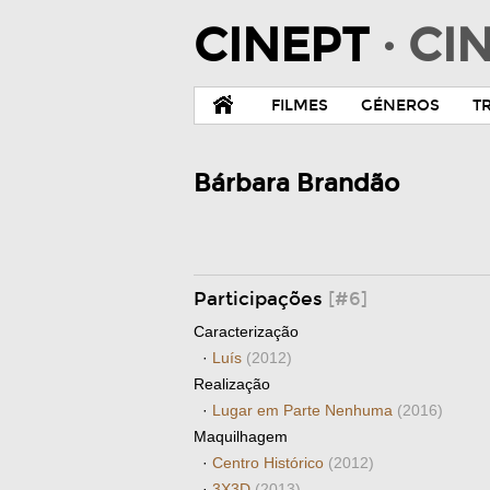
CINEPT
· C
FILMES
GÉNEROS
T
Bárbara Brandão
Participações
[#6]
Caracterização
·
Luís
(2012)
Realização
·
Lugar em Parte Nenhuma
(2016)
Maquilhagem
·
Centro Histórico
(2012)
·
3X3D
(2013)