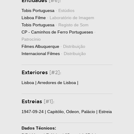
Entidades
[#6]:
Tobis Portuguesa
· Estúdios
Lisboa Filme
· Laboratório de Imagem
Tobis Portuguesa
· Registo de Som
CP - Caminhos de Ferro Portugueses
·
Patrocínio
Filmes Albuquerque
· Distribuição
Internacional Filmes
· Distribuição
Exteriores
[#2]:
Lisboa | Arredores de Lisboa |
Estreias
[#1]:
1947-09-24 | Capitólio, Odeon, Palácio | Estreia
Dados Técnicos: