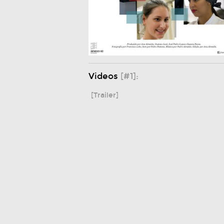
Videos
[#1]:
[Trailer]