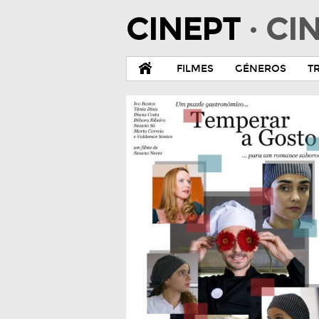
CINEPT
· C
FILMES
GÉNEROS
T