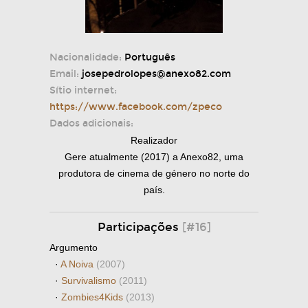
Nacionalidade:
Português
Email:
josepedrolopes@anexo82.com
Sítio internet:
https://www.facebook.com/zpeco
Dados adicionais:
Realizador
Gere atualmente (2017) a Anexo82, uma
produtora de cinema de género no norte do
país.
Participações
[#16]
Argumento
·
A Noiva
(2007)
·
Survivalismo
(2011)
·
Zombies4Kids
(2013)