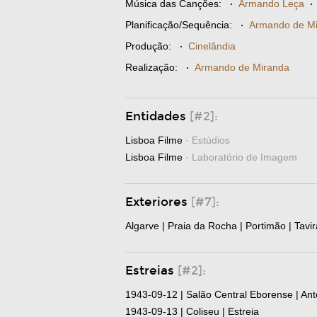
Música das Canções:
·
Armando Leça
Planificação/Sequência:
·
Armando de M
Produção:
·
Cinelândia
Realização:
·
Armando de Miranda
Entidades
[#2]:
Lisboa Filme
· Estúdios
Lisboa Filme
· Laboratório de Imagem
Exteriores
[#7]:
Algarve | Praia da Rocha | Portimão | Tavir
Estreias
[#2]:
1943-09-12 | Salão Central Eborense | Ant
1943-09-13 | Coliseu | Estreia