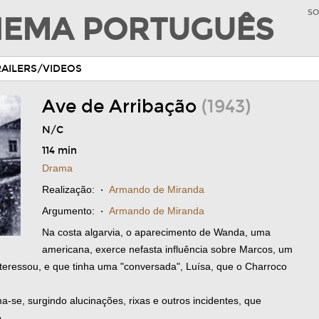
SO
INEMA PORTUGUÊS
RAILERS/VIDEOS
Ave de Arribação
(1943)
N/C
114 min
Drama
Realização:
·
Armando de Miranda
Argumento:
·
Armando de Miranda
Na costa algarvia, o aparecimento de Wanda, uma
americana, exerce nefasta influência sobre Marcos, um
teressou, e que tinha uma "conversada", Luísa, que o Charroco
a-se, surgindo alucinações, rixas e outros incidentes, que
.