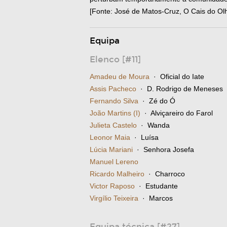
[Fonte: José de Matos-Cruz, O Cais do Olh
Equipa
Elenco [#11]
Amadeu de Moura
· Oficial do Iate
Assis Pacheco
· D. Rodrigo de Meneses
Fernando Silva
· Zé do Ó
João Martins (I)
· Alviçareiro do Farol
Julieta Castelo
· Wanda
Leonor Maia
· Luísa
Lúcia Mariani
· Senhora Josefa
Manuel Lereno
Ricardo Malheiro
· Charroco
Victor Raposo
· Estudante
Virgílio Teixeira
· Marcos
Equipa técnica [#27]