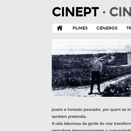
CINEPT
· C
FILMES
GÉNEROS
T
jovem e honesto pescador, por quem se in
também pretendia...
A vida laboriosa da gente do mar transform
perturbam temporariamente a comunidade