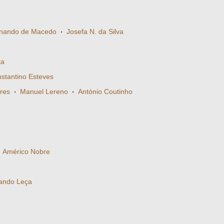
nando de Macedo
·
Josefa N. da Silva
ta
stantino Esteves
ares
·
Manuel Lereno
·
António Coutinho
·
Américo Nobre
ando Leça