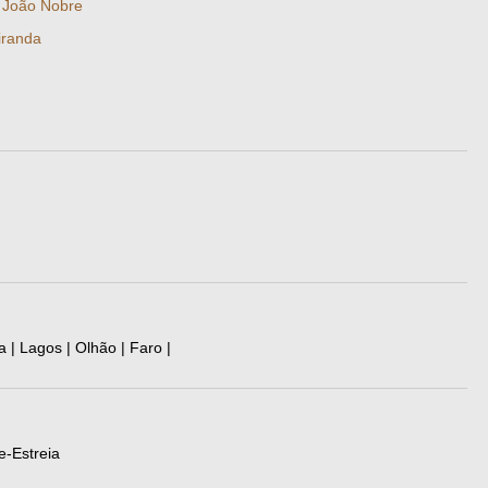
·
João Nobre
iranda
a | Lagos | Olhão | Faro |
e-Estreia