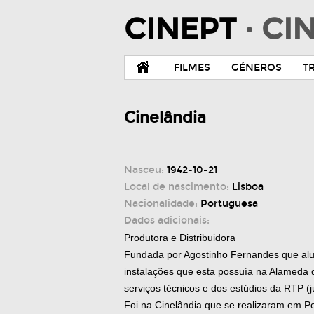
CINEPT
· C
FILMES
GÉNEROS
T
Cinelândia
Nasceu:
1942-10-21
Local de nascimento:
Lisboa
Nacionalidade:
Portuguesa
Dados adicionais:
Produtora e Distribuidora
Fundada por Agostinho Fernandes que alu
instalações que esta possuía na Alameda 
serviços técnicos e dos estúdios da RTP (j
Foi na Cinelândia que se realizaram em Po