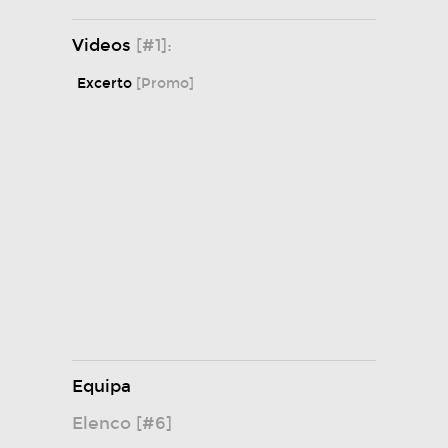
Videos
[#1]:
Excerto
[Promo]
Equipa
Elenco [#6]