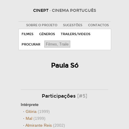
CINEPT
· CINEMA PORTUGUÊS
SOBRE O PROJETO
SUGESTÕES
CONTACTOS
FILMES
GÉNEROS
TRAILERS/VIDEOS
PROCURAR
Paula Só
Participações
[#5]
Intérprete
·
Glória
(1999)
·
Mal
(1999)
·
Almirante Reis
(2002)