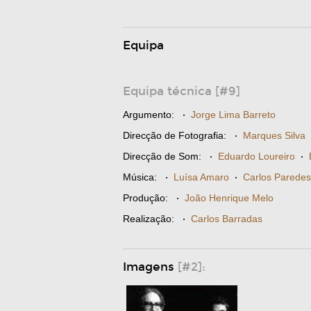
Equipa
Equipa técnica [#9]
Argumento:
·
Jorge Lima Barreto
Direcção de Fotografia:
·
Marques Silva
Direcção de Som:
·
Eduardo Loureiro
·
Música:
·
Luísa Amaro
·
Carlos Paredes
Produção:
·
João Henrique Melo
Realização:
·
Carlos Barradas
Imagens
[#2]: