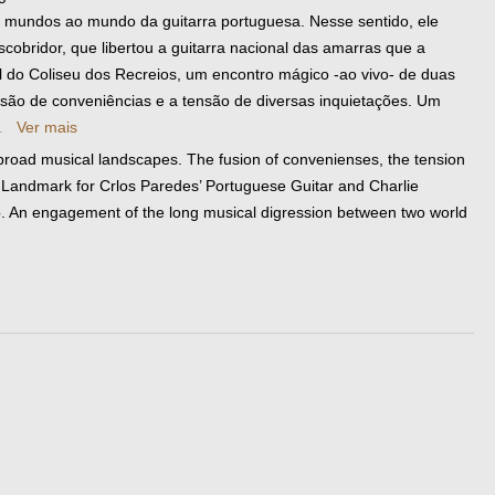
 mundos ao mundo da guitarra portuguesa. Nesse sentido, ele
obridor, que libertou a guitarra nacional das amarras que a
al do Coliseu dos Recreios, um encontro mágico -ao vivo- de duas
usão de conveniências e a tensão de diversas inquietações. Um
..
Ver mais
broad musical landscapes. The fusion of convenienses, the tension
 a Landmark for Crlos Paredes’ Portuguese Guitar and Charlie
p. An engagement of the long musical digression between two world