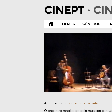
CINEPT
· C
FILMES
GÉNEROS
T
Argumento:
·
Jorge Lima Barreto
O encontro mágico de dois músicos consa