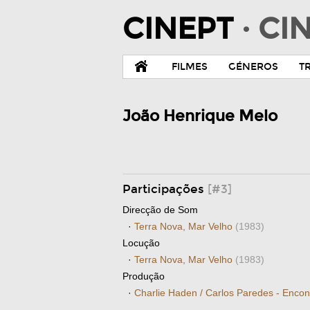
CINEPT
· C
FILMES
GÉNEROS
T
João Henrique Melo
Participações
[#3]
Direcção de Som
·
Terra Nova, Mar Velho
(1983)
Locução
·
Terra Nova, Mar Velho
(1983)
Produção
·
Charlie Haden / Carlos Paredes - Enco