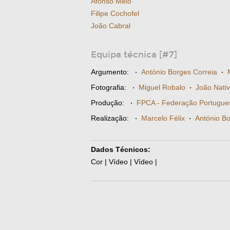
Afonso Melo
Filipe Cochofel
João Cabral
Equipa técnica [#7]
Argumento:
·
António Borges Correia
·
Fotografia:
·
Miguel Robalo
·
João Nati
Produção:
·
FPCA - Federação Portugues
Realização:
·
Marcelo Félix
·
António Bo
Dados Técnicos:
Cor | Vídeo | Vídeo |