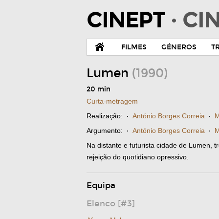
CINEPT
· C
FILMES
GÉNEROS
T
Lumen
(1990)
20 min
Curta-metragem
Realização:
·
António Borges Correia
·
M
Argumento:
·
António Borges Correia
·
M
Na distante e futurista cidade de Lumen,
rejeição do quotidiano opressivo.
Equipa
Elenco [#3]