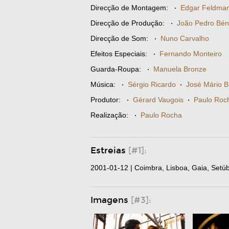
Direcção de Montagem:
·
Edgar Feldma
Direcção de Produção:
·
João Pedro Bén
Direcção de Som:
·
Nuno Carvalho
Efeitos Especiais:
·
Fernando Monteiro
Guarda-Roupa:
·
Manuela Bronze
Música:
·
Sérgio Ricardo
·
José Mário B
Produtor:
·
Gérard Vaugois
·
Paulo Roc
Realização:
·
Paulo Rocha
Estreias
[#1]:
2001-01-12 | Coimbra, Lisboa, Gaia, Setúba
Imagens
[#3]: