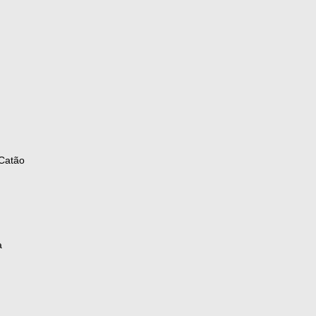
Catão
a