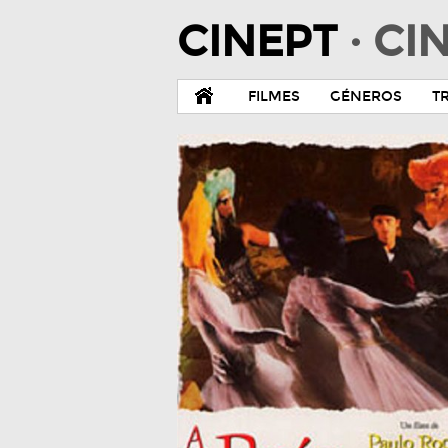
CINEPT
· C
FILMES
GÉNEROS
T