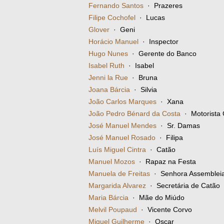
Fernando Santos
· Prazeres
Filipe Cochofel
· Lucas
Glover
· Geni
Horácio Manuel
· Inspector
Hugo Nunes
· Gerente do Banco
Isabel Ruth
· Isabel
Jenni la Rue
· Bruna
Joana Bárcia
· Silvia
João Carlos Marques
· Xana
João Pedro Bénard da Costa
· Motorista 
José Manuel Mendes
· Sr. Damas
José Manuel Rosado
· Filipa
Luís Miguel Cintra
· Catão
Manuel Mozos
· Rapaz na Festa
Manuela de Freitas
· Senhora Assemblei
Margarida Alvarez
· Secretária de Catão
Maria Bárcia
· Mãe do Miúdo
Melvil Poupaud
· Vicente Corvo
Miguel Guilherme
· Oscar