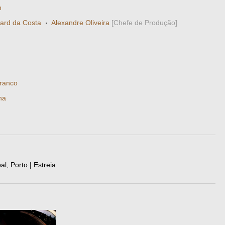
n
ard da Costa
·
Alexandre Oliveira
[Chefe de Produção]
ranco
ha
l, Porto | Estreia