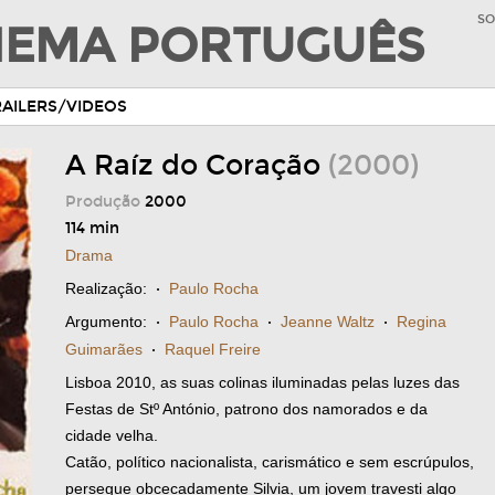
SO
INEMA PORTUGUÊS
RAILERS/VIDEOS
A Raíz do Coração
(2000)
Produção
2000
114 min
Drama
Realização:
·
Paulo Rocha
Argumento:
·
Paulo Rocha
·
Jeanne Waltz
·
Regina
Guimarães
·
Raquel Freire
Lisboa 2010, as suas colinas iluminadas pelas luzes das
Festas de Stº António, patrono dos namorados e da
cidade velha.
Catão, político nacionalista, carismático e sem escrúpulos,
persegue obcecadamente Silvia, um jovem travesti algo