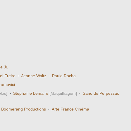
e Jr.
l Freire
·
Jeanne Waltz
·
Paulo Rocha
ramovici
los]
·
Stephanie Lemaire
[Maquilhagem]
·
Sano de Perpessac
·
Boomerang Productions
·
Arte France Cinéma