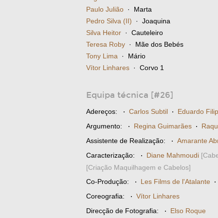
Paulo Julião
· Marta
Pedro Silva (II)
· Joaquina
Silva Heitor
· Cauteleiro
Teresa Roby
· Mãe dos Bebés
Tony Lima
· Mário
Vítor Linhares
· Corvo 1
Equipa técnica [#26]
Adereços:
·
Carlos Subtil
·
Eduardo Filip
Argumento:
·
Regina Guimarães
·
Raque
Assistente de Realização:
·
Amarante Ab
Caracterização:
·
Diane Mahmoudi
[Cabe
[Criação Maquilhagem e Cabelos]
Co-Produção:
·
Les Films de l'Atalante
Coreografia:
·
Vítor Linhares
Direcção de Fotografia:
·
Elso Roque