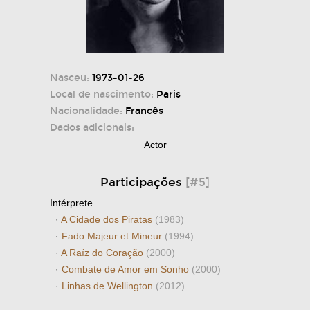
Nasceu:
1973-01-26
Local de nascimento:
Paris
Nacionalidade:
Francês
Dados adicionais:
Actor
Participações
[#5]
Intérprete
·
A Cidade dos Piratas
(1983)
·
Fado Majeur et Mineur
(1994)
·
A Raíz do Coração
(2000)
·
Combate de Amor em Sonho
(2000)
·
Linhas de Wellington
(2012)