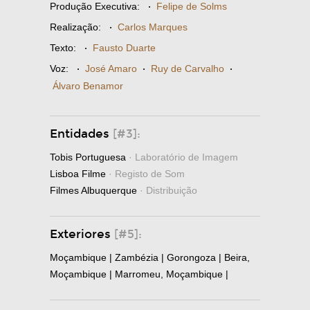
Produção Executiva:
·
Felipe de Solms
Realização:
·
Carlos Marques
Texto:
·
Fausto Duarte
Voz:
·
José Amaro
·
Ruy de Carvalho
·
Álvaro Benamor
Entidades
[#3]:
Tobis Portuguesa
· Laboratório de Imagem
Lisboa Filme
· Registo de Som
Filmes Albuquerque
· Distribuição
Exteriores
[#5]:
Moçambique | Zambézia | Gorongoza | Beira,
Moçambique | Marromeu, Moçambique |