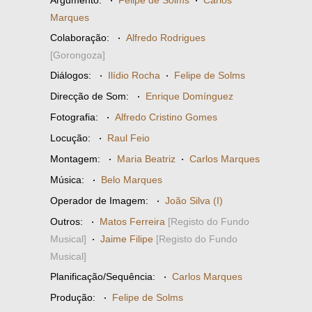
Argumento:
·
Felipe de Solms
·
Carlos
Marques
Colaboração:
·
Alfredo Rodrigues
[Gorongoza]
Diálogos:
·
Ilídio Rocha
·
Felipe de Solms
Direcção de Som:
·
Enrique Domínguez
Fotografia:
·
Alfredo Cristino Gomes
Locução:
·
Raul Feio
Montagem:
·
Maria Beatriz
·
Carlos Marques
Música:
·
Belo Marques
Operador de Imagem:
·
João Silva (I)
Outros:
·
Matos Ferreira
[Registo do Fundo
Musical]
·
Jaime Filipe
[Registo do Fundo
Musical]
Planificação/Sequência:
·
Carlos Marques
Produção:
·
Felipe de Solms