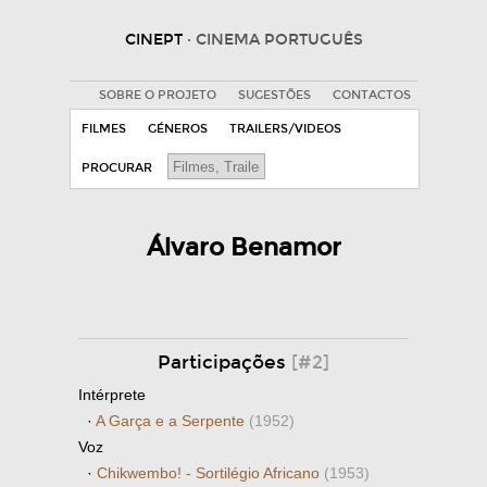
CINEPT
· CINEMA PORTUGUÊS
SOBRE O PROJETO
SUGESTÕES
CONTACTOS
FILMES
GÉNEROS
TRAILERS/VIDEOS
PROCURAR
Álvaro Benamor
Participações
[#2]
Intérprete
·
A Garça e a Serpente
(1952)
Voz
·
Chikwembo! - Sortilégio Africano
(1953)