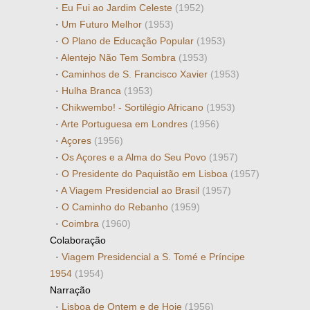
·
Eu Fui ao Jardim Celeste
(1952)
·
Um Futuro Melhor
(1953)
·
O Plano de Educação Popular
(1953)
·
Alentejo Não Tem Sombra
(1953)
·
Caminhos de S. Francisco Xavier
(1953)
·
Hulha Branca
(1953)
·
Chikwembo! - Sortilégio Africano
(1953)
·
Arte Portuguesa em Londres
(1956)
·
Açores
(1956)
·
Os Açores e a Alma do Seu Povo
(1957)
·
O Presidente do Paquistão em Lisboa
(1957)
·
A Viagem Presidencial ao Brasil
(1957)
·
O Caminho do Rebanho
(1959)
·
Coimbra
(1960)
Colaboração
·
Viagem Presidencial a S. Tomé e Príncipe
1954
(1954)
Narração
·
Lisboa de Ontem e de Hoje
(1956)