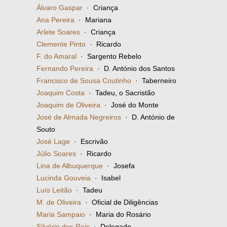
Álvaro Gaspar
· Criança
Ana Pereira
· Mariana
Arlete Soares
· Criança
Clemente Pinto
· Ricardo
F. do Amaral
· Sargento Rebelo
Fernando Pereira
· D. António dos Santos
Francisco de Sousa Coutinho
· Taberneiro
Joaquim Costa
· Tadeu, o Sacristão
Joaquim de Oliveira
· José do Monte
José de Almada Negreiros
· D. António de
Souto
José Lage
· Escrivão
Júlio Soares
· Ricardo
Lina de Albuquerque
· Josefa
Lucinda Gouveia
· Isabel
Luís Leitão
· Tadeu
M. de Oliveira
· Oficial de Diligências
Maria Sampaio
· Maria do Rosário
Silvério dos Reis
· Delegado