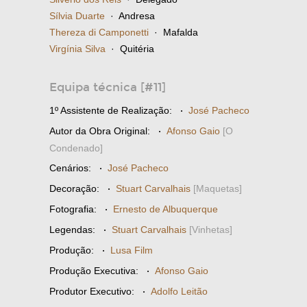
Sílvia Duarte
· Andresa
Thereza di Camponetti
· Mafalda
Virgínia Silva
· Quitéria
Equipa técnica [#11]
1º Assistente de Realização:
·
José Pacheco
Autor da Obra Original:
·
Afonso Gaio
[O
Condenado]
Cenários:
·
José Pacheco
Decoração:
·
Stuart Carvalhais
[Maquetas]
Fotografia:
·
Ernesto de Albuquerque
Legendas:
·
Stuart Carvalhais
[Vinhetas]
Produção:
·
Lusa Film
Produção Executiva:
·
Afonso Gaio
Produtor Executivo:
·
Adolfo Leitão