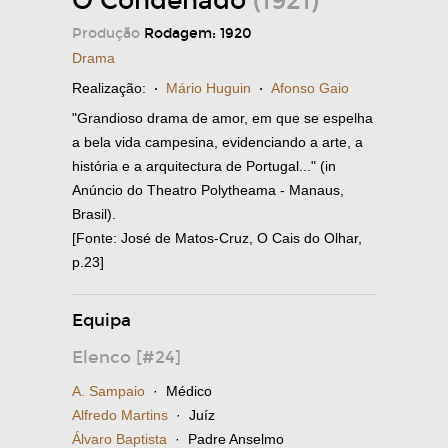
O Condenado
(1921)
Produção
Rodagem: 1920
Drama
Realização:
·
Mário Huguin
·
Afonso Gaio
"Grandioso drama de amor, em que se espelha
a bela vida campesina, evidenciando a arte, a
história e a arquitectura de Portugal..." (in
Anúncio do Theatro Polytheama - Manaus,
Brasil).
[Fonte: José de Matos-Cruz, O Cais do Olhar,
p.23]
Equipa
Elenco [#24]
A. Sampaio
· Médico
Alfredo Martins
· Juíz
Álvaro Baptista
· Padre Anselmo