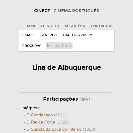
CINEPT
· CINEMA PORTUGUÊS
SOBRE O PROJETO
SUGESTÕES
CONTACTOS
FILMES
GÉNEROS
TRAILERS/VIDEOS
PROCURAR
Lina de Albuquerque
Participações
[#4]
Intérprete
·
O Condenado
(1921)
·
O Rei da Força
(1922)
·
O Suicida da Boca do Inferno
(1923)