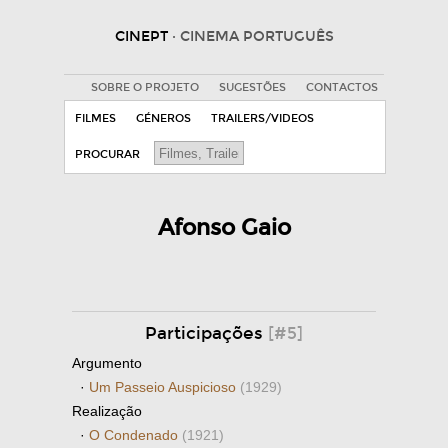
CINEPT
· CINEMA PORTUGUÊS
SOBRE O PROJETO
SUGESTÕES
CONTACTOS
FILMES
GÉNEROS
TRAILERS/VIDEOS
PROCURAR
Afonso Gaio
Participações
[#5]
Argumento
·
Um Passeio Auspicioso
(1929)
Realização
·
O Condenado
(1921)