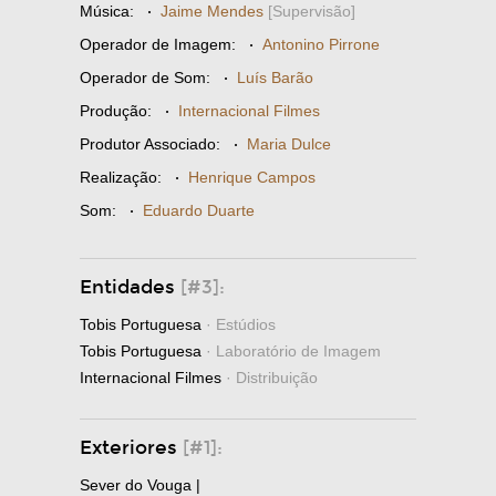
Música:
·
Jaime Mendes
[Supervisão]
Operador de Imagem:
·
Antonino Pirrone
Operador de Som:
·
Luís Barão
Produção:
·
Internacional Filmes
Produtor Associado:
·
Maria Dulce
Realização:
·
Henrique Campos
Som:
·
Eduardo Duarte
Entidades
[#3]:
Tobis Portuguesa
· Estúdios
Tobis Portuguesa
· Laboratório de Imagem
Internacional Filmes
· Distribuição
Exteriores
[#1]:
Sever do Vouga |