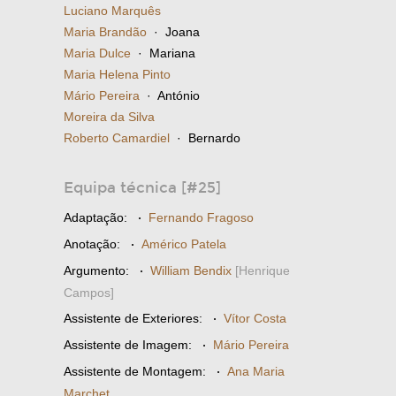
Luciano Marquês
Maria Brandão
· Joana
Maria Dulce
· Mariana
Maria Helena Pinto
Mário Pereira
· António
Moreira da Silva
Roberto Camardiel
· Bernardo
Equipa técnica [#25]
Adaptação:
·
Fernando Fragoso
Anotação:
·
Américo Patela
Argumento:
·
William Bendix
[Henrique
Campos]
Assistente de Exteriores:
·
Vítor Costa
Assistente de Imagem:
·
Mário Pereira
Assistente de Montagem:
·
Ana Maria
Marchet