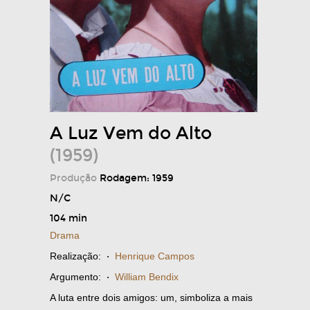
A Luz Vem do Alto
(1959)
Produção
Rodagem: 1959
N/C
104 min
Drama
Realização:
·
Henrique Campos
Argumento:
·
William Bendix
A luta entre dois amigos: um, simboliza a mais