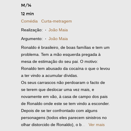
M/14
12 min
Comédia
Curta-metragem
Realização:
·
João Maia
Argumento:
·
João Maia
Ronaldo é brasileiro, de boas famílias e tem um
problema. Tem a mão esquerda pregada à
mesa de estimação do seu pai. O motivo:
Ronaldo tem abusado da cocaína o que o levou
a ter vindo a acumular dívidas.
Os seus carrascos não perdoaram o facto de
se terem que deslocar uma vez mais, e
novamente em vão, à casa de campo dos pais
de Ronaldo onde este se tem vindo a esconder.
Depois de se ter confrontado com alguns
personagens (todos eles parecem sinistros no
olhar distorcido de Ronaldo), o b
...
Ver mais