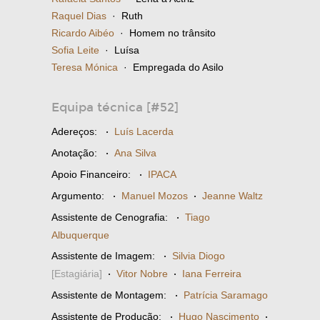
Raquel Dias
· Ruth
Ricardo Aibéo
· Homem no trânsito
Sofia Leite
· Luísa
Teresa Mónica
· Empregada do Asilo
Equipa técnica [#52]
Adereços:
·
Luís Lacerda
Anotação:
·
Ana Silva
Apoio Financeiro:
·
IPACA
Argumento:
·
Manuel Mozos
·
Jeanne Waltz
Assistente de Cenografia:
·
Tiago
Albuquerque
Assistente de Imagem:
·
Silvia Diogo
[Estagiária]
·
Vitor Nobre
·
Iana Ferreira
Assistente de Montagem:
·
Patrícia Saramago
Assistente de Produção:
·
Hugo Nascimento
·