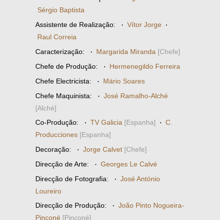
Sérgio Baptista
Assistente de Realização:
·
Vítor Jorge
·
Raul Correia
Caracterização:
·
Margarida Miranda
[Chefe]
Chefe de Produção:
·
Hermenegildo Ferreira
Chefe Electricista:
·
Mário Soares
Chefe Maquinista:
·
José Ramalho-Alché
[Alché]
Co-Produção:
·
TV Galicia
[Espanha]
·
C.
Producciones
[Espanha]
Decoração:
·
Jorge Calvet
[Chefe]
Direcção de Arte:
·
Georges Le Calvé
Direcção de Fotografia:
·
José António
Loureiro
Direcção de Produção:
·
João Pinto Nogueira-
Pinconé
[Pinconé]