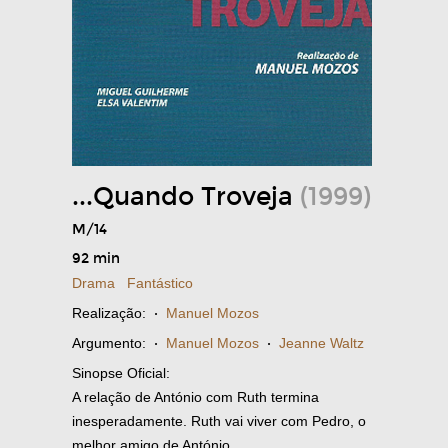
...Quando Troveja
(1999)
M/14
92 min
Drama
Fantástico
Realização:
·
Manuel Mozos
Argumento:
·
Manuel Mozos
·
Jeanne Waltz
Sinopse Oficial:
A relação de António com Ruth termina
inesperadamente. Ruth vai viver com Pedro, o
melhor amigo de António.