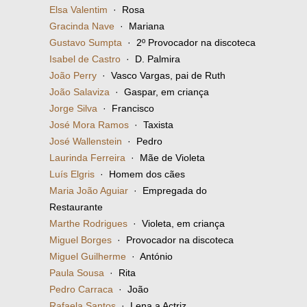
Elsa Valentim
· Rosa
Gracinda Nave
· Mariana
Gustavo Sumpta
· 2º Provocador na discoteca
Isabel de Castro
· D. Palmira
João Perry
· Vasco Vargas, pai de Ruth
João Salaviza
· Gaspar, em criança
Jorge Silva
· Francisco
José Mora Ramos
· Taxista
José Wallenstein
· Pedro
Laurinda Ferreira
· Mãe de Violeta
Luís Elgris
· Homem dos cães
Maria João Aguiar
· Empregada do
Restaurante
Marthe Rodrigues
· Violeta, em criança
Miguel Borges
· Provocador na discoteca
Miguel Guilherme
· António
Paula Sousa
· Rita
Pedro Carraca
· João
Rafaela Santos
· Lena a Actriz