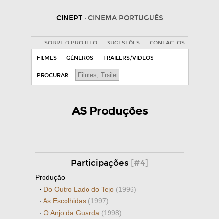
CINEPT
· CINEMA PORTUGUÊS
SOBRE O PROJETO
SUGESTÕES
CONTACTOS
FILMES
GÉNEROS
TRAILERS/VIDEOS
PROCURAR
AS Produções
Participações
[#4]
Produção
·
Do Outro Lado do Tejo
(1996)
·
As Escolhidas
(1997)
·
O Anjo da Guarda
(1998)