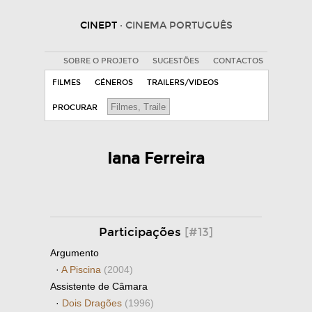
CINEPT
· CINEMA PORTUGUÊS
SOBRE O PROJETO
SUGESTÕES
CONTACTOS
FILMES
GÉNEROS
TRAILERS/VIDEOS
PROCURAR
Iana Ferreira
Participações
[#13]
Argumento
·
A Piscina
(2004)
Assistente de Câmara
·
Dois Dragões
(1996)